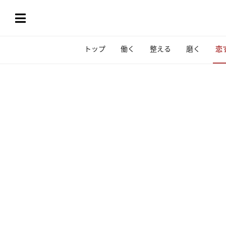
トップ
働く
整える
磨く
恋