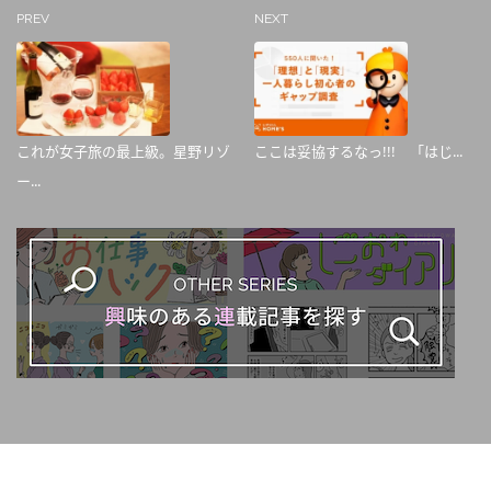
PREV
NEXT
これが女子旅の最上級。星野リゾ
ここは妥協するなっ!!! 「はじ...
ー...