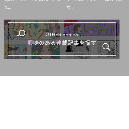
ま...
な...