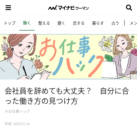
働く
トップ
整える
磨く
恋する
暮らす
占う
メ
会社員を辞めても大丈夫？ 自分に合
った働き方の見つけ方
＃お仕事ハック
作成: 2023.01.24