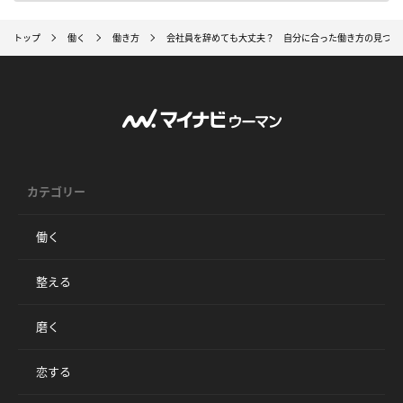
トップ
働く
働き方
会社員を辞めても大丈夫？ 自分に合った働き方の見つけ
カテゴリー
働く
整える
磨く
恋する