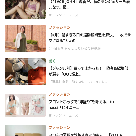
【PEACH JOHN】森香澄、秋のランジェリーを着
こなす。最...
＃トレンドニュース
ファッション
【8月】暑すぎる日の通勤服問題を解決。一枚でサ
マになる“大人の...
#今日もちゃんとしたい私の通勤服
働く
【ジャンル別】買ってよかった！ 読者＆編集部
が選ぶ「QOL爆上...
【特集】夏を、軽やかに、おしゃれに。
ファッション
フロントホックで“即盛り”を叶える。tu-
hacci「ピオニー...
＃トレンドニュース
ファッション
いつもの夏服を洗練された印象に。「YECCA