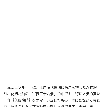
「赤富士ブルー」は、江戸時代後期に名声を博した浮世絵
師、葛飾北斎の「富嶽三十六景」の中でも、特に人気の高い
一作《凱風快晴》をオマージュしたもの。空にたなびく雲と
画に添えられた題字を緻密な刺しゅうで忠実に再現しまし