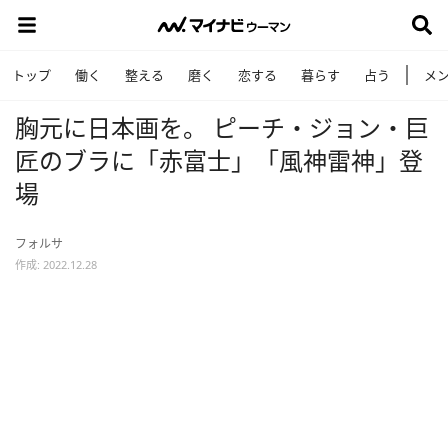
トップ
働く
整える
磨く
恋する
暮らす
占う
メ
胸元に日本画を。 ピーチ・ジョン・巨
匠のブラに「赤富士」「風神雷神」登
場
フォルサ
作成: 2022.12.28