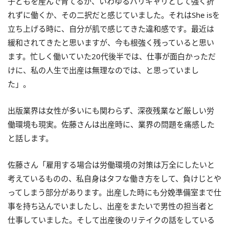
子どもを産んで育てるか、いわゆるバリキャリとして強く折
れずに働くか、その二択だと感じていました。それはShe isを
立ち上げる時に、自分が肌で感じてきた違和感です。最近は
緩和されてきたと思いますが、今も根強く残っていると思い
ます。忙しく働いていた20代後半では、仕事が面白かっただ
けに、私の人生で出産は無理なのでは、と思っていまし
た」。
出版業界は女性が多いにも関わらず、深夜残業など厳しい労
働環境も現実。佐藤さんは出産時に、業界の問題を痛感した
と話します。
佐藤さん「雇用する場合は労働環境の対策は万全にしたいと
考えているものの、私自身はタフな働き方をして、負けじとや
ってしまう部分があります。出産した時にも分娩準備室まで仕
事を持ち込んでいましたし、出産をまたいで男性の担当者と
仕事していました。そして出産後のリテイクの話をしている