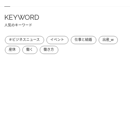
KEYWORD
人気のキーワード
＃ビジネスニュース
イベント
仕事と結婚
出産_w
産休
働く
働き方