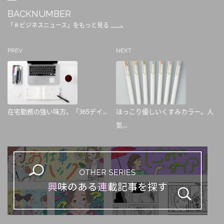
BACKNUMBER
「＃ビジネスニュース」をもっと見る
PREV
NEXT
在宅勤務の強い味方。「365デイ...
ほっこり優しいくすみカラー。人
気...