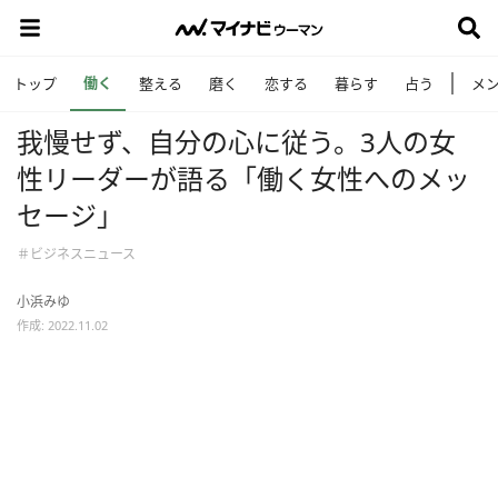
働く
トップ
整える
磨く
恋する
暮らす
占う
メ
我慢せず、自分の心に従う。3人の女
性リーダーが語る「働く女性へのメッ
セージ」
＃ビジネスニュース
小浜みゆ
作成: 2022.11.02