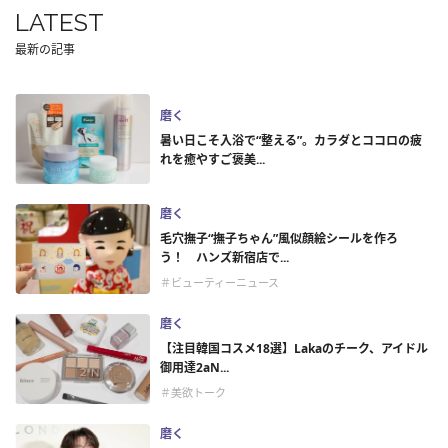
LATEST
最新の記事
磨く
暑い日こそ入浴で“整える”。カラダとココロの疲
れを癒やすご褒美...
磨く
毛穴撫子“撫子ちゃん”風似顔絵シールを作ろ
う！ ハンズ新宿店で...
＃ビューティーニュース
磨く
【注目韓国コスメ18選】Lakaのチーク、アイドル
御用達2aN...
＃美欲トーク
磨く