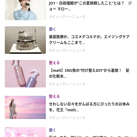
JO1・白岩瑠姫が“この夏挑戦したこと”とは？ ジ
ョー マロー...
＃ビューティーニュース
磨く
美容医療か、コスメデコルテか。エイジングケア
クリームもここまで...
＃ビューティーニュース
整える
【melt】SNS発の“付け替えDIY”から着想！ 髪
の化粧水...
＃ビューティーニュース
整える
せわしない日々をがんばる方にぴったりのお休み
を。花王「melt...
＃ビューティーニュース
磨く