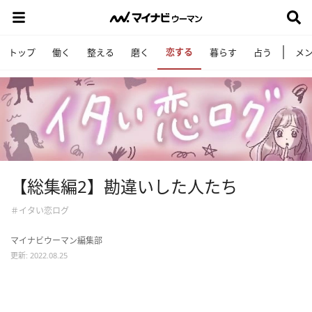
恋する
トップ
働く
整える
磨く
暮らす
占う
メ
【総集編2】勘違いした人たち
＃イタい恋ログ
マイナビウーマン編集部
更新: 2022.08.25