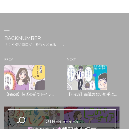
BACKNUMBER
「＃イタい恋ログ」をもっと見る
PREV
NEXT
【File58】彼氏の前でトイレ...
【File59】面識のない相手に...