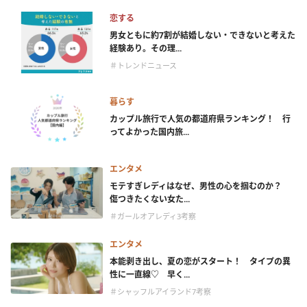
恋する
男女ともに約7割が結婚しない・できないと考えた
経験あり。その理...
＃トレンドニュース
暮らす
カップル旅行で人気の都道府県ランキング！ 行
ってよかった国内旅...
エンタメ
モテすぎレディはなぜ、男性の心を掴むのか？
傷つきたくない女た...
＃ガールオアレディ3考察
エンタメ
本能剥き出し、夏の恋がスタート！ タイプの異
性に一直線♡ 早く...
＃シャッフルアイランド7考察