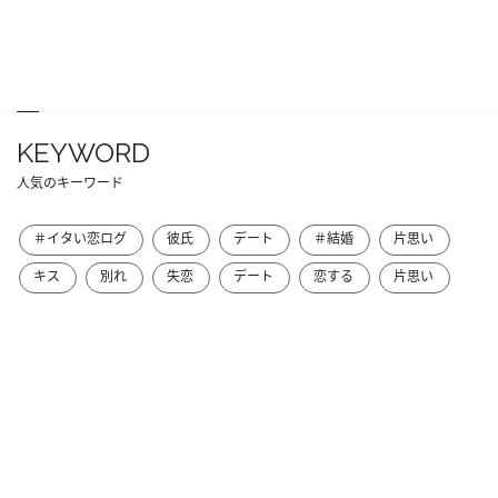
KEYWORD
人気のキーワード
＃イタい恋ログ
彼氏
デート
＃結婚
片思い
キス
別れ
失恋
デート
恋する
片思い