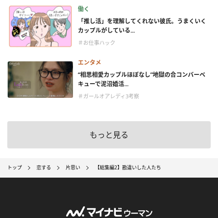
働く
「推し活」を理解してくれない彼氏。うまくいく
カップルがしている...
＃お仕事ハック
エンタメ
“相思相愛カップルほぼなし”地獄の合コンバーベ
キューで泥沼婚活...
＃ガールオアレディ3考察
もっと見る
トップ
恋する
片思い
【総集編2】勘違いした人たち