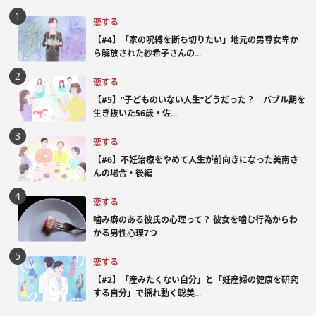
恋する
【#4】「家の呪縛を断ち切りたい」地元の男尊女卑か
ら解放された紗希子さんの...
恋する
【#5】“子どものいない人生”どうだった？ バブル期を
生き抜いた56歳・佐...
恋する
【#6】不妊治療をやめて人生が前向きになった美南さ
んの場合・後編
恋する
噛み癖のある彼氏の心理って？ 彼女を噛む行為からわ
かる男性心理7つ
恋する
【#2】「産みたくない自分」と「妊産婦の健康を研究
する自分」で揺れ動く聡美...