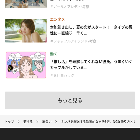
＃ガールオアレディ3考察
エンタメ
本能剥き出し、夏の恋がスタート！ タイプの異
性に一直線♡ 早く...
＃シャッフルアイランド7考察
働く
「推し活」を理解してくれない彼氏。うまくいく
カップルがしている...
＃お仕事ハック
もっと見る
トップ
恋する
出会い
ナンパを撃退する効果的な方法5選。NGな断り方とナ