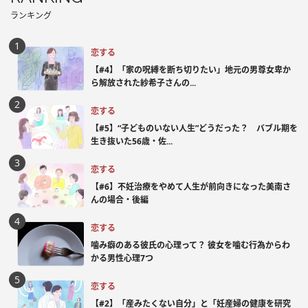
ランキング
恋する
【#4】「家の呪縛を断ち切りたい」地元の男尊女卑か
ら解放された紗希子さんの...
恋する
【#5】“子どものいない人生”どうだった？ バブル期を
生き抜いた56歳・佐...
恋する
【#6】不妊治療をやめて人生が前向きになった美南さ
んの場合・後編
恋する
噛み癖のある彼氏の心理って？ 彼女を噛む行為からわ
かる男性心理7つ
恋する
【#2】「産みたくない自分」と「妊産婦の健康を研究