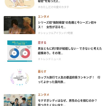
秘密”を知った2...
＃わたしだけの愛のカタチ
エンタメ
シリーズ初“強制帰国”の危機と今シーズン初キ
ス！ 女性が沼るモ...
＃シャッフルアイランド7考察
恋する
男女ともに約7割が結婚しない・できないと考えた
経験あり。その理...
＃トレンドニュース
暮らす
カップル旅行で人気の都道府県ランキング！ 行
ってよかった国内旅...
エンタメ
モテすぎレディはなぜ、男性の心を掴むのか？
傷つきたくない女た...