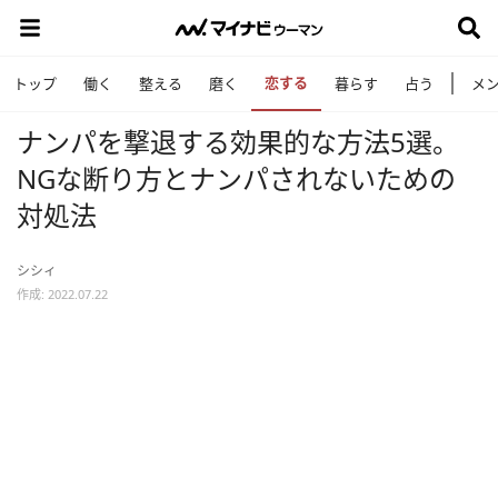
恋する
トップ
働く
整える
磨く
暮らす
占う
メ
ナンパを撃退する効果的な方法5選。
NGな断り方とナンパされないための
対処法
シシィ
作成: 2022.07.22