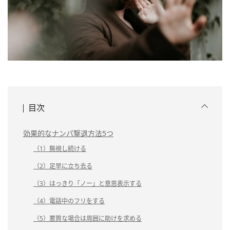
目次
効果的なナンパ撃退方法5つ
（1）無視し続ける
（2）足早に立ち去る
（3）はっきり「ノー」と意思表示する
（4）電話中のフリをする
（5）悪質な場合は周囲に助けを求める