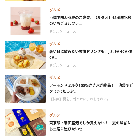
グルメ
小樽で味わう夏のご褒美。【ルタオ】18周年記念
のいちごミルクテ...
＃グルメニュース
グルメ
暑い日に飲みたい爽快ドリンクも。J.S. PANCAKE
CA...
＃グルメニュース
グルメ
アーモンドミルク100％かき氷が絶品！ 池袋でビ
タミンEたっぷ...
【特集】夏を、軽やかに、おしゃれに。
グルメ
東京駅・羽田空港でしか買えない！ 夏の帰省＆
お土産に選びたいセ...