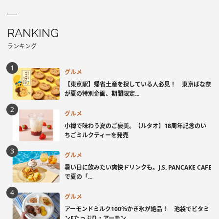
RANKING
ランキング
グルメ
【東京駅】帰省土産を探している人必見！ 東京ばな奈
が夏の特別企画、期間限定...
グルメ
小樽で味わう夏のご褒美。【ルタオ】18周年記念のい
ちごミルクティーを発売
グルメ
暑い日に飲みたい爽快ドリンクも。J.S. PANCAKE CAFE
で夏の「...
グルメ
アーモンドミルク100％かき氷が絶品！ 池袋でビタミ
ンEたっぷり・アーモン...