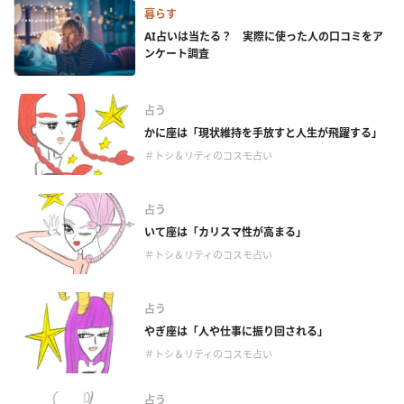
暮らす
AI占いは当たる？ 実際に使った人の口コミをア
ンケート調査
占う
かに座は「現状維持を手放すと人生が飛躍する」
＃トシ＆リティのコスモ占い
占う
いて座は「カリスマ性が高まる」
＃トシ＆リティのコスモ占い
占う
やぎ座は「人や仕事に振り回される」
＃トシ＆リティのコスモ占い
占う