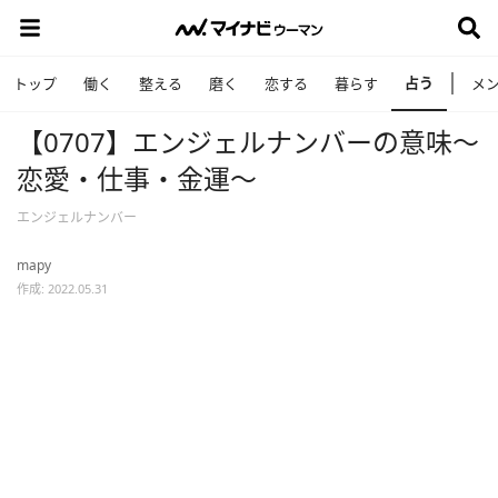
占う
トップ
働く
整える
磨く
恋する
暮らす
メ
【0707】エンジェルナンバーの意味～
恋愛・仕事・金運～
エンジェルナンバー
mapy
作成: 2022.05.31