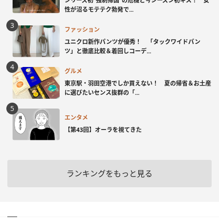
シリーズ初“強制帰国”の危機と今シーズン初キス！ 女
性が沼るモテテク勃発で...
ファッション
ユニクロ新作パンツが優秀！ 「タックワイドパン
ツ」と徹底比較＆着回しコーデ...
グルメ
東京駅・羽田空港でしか買えない！ 夏の帰省＆お土産
に選びたいセンス抜群の「...
エンタメ
【第43回】オーラを視てきた
ランキングをもっと見る