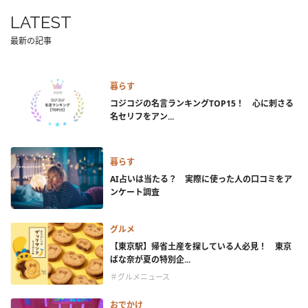
LATEST
最新の記事
暮らす
コジコジの名言ランキングTOP15！ 心に刺さる
名セリフをアン...
暮らす
AI占いは当たる？ 実際に使った人の口コミをア
ンケート調査
グルメ
【東京駅】帰省土産を探している人必見！ 東京
ばな奈が夏の特別企...
＃グルメニュース
おでかけ