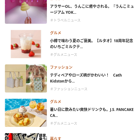
アラサーOL、うんこに癒やされる。『うんこミュ
ージアム YOK...
＃トラベルニュース
グルメ
小樽で味わう夏のご褒美。【ルタオ】18周年記念
のいちごミルクテ...
＃グルメニュース
ファッション
テディベアやローズ柄がかわいい！ Cath
Kidstonから...
＃ファッションニュース
グルメ
暑い日に飲みたい爽快ドリンクも。J.S. PANCAKE
CA...
＃グルメニュース
暮らす