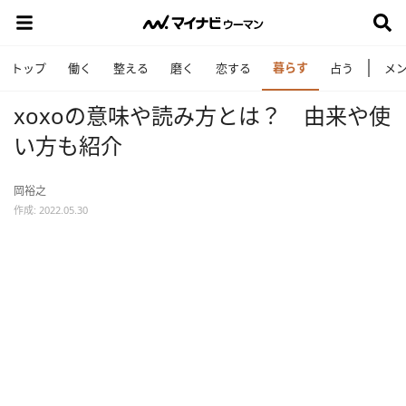
暮らす
トップ
働く
整える
磨く
恋する
占う
メ
xoxoの意味や読み方とは？ 由来や使
い方も紹介
岡裕之
作成: 2022.05.30