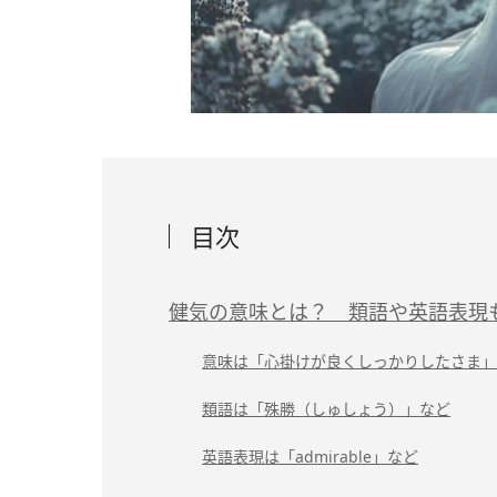
目次
健気の意味とは？ 類語や英語表現
意味は「心掛けが良くしっかりしたさま」
類語は「殊勝（しゅしょう）」など
英語表現は「admirable」など