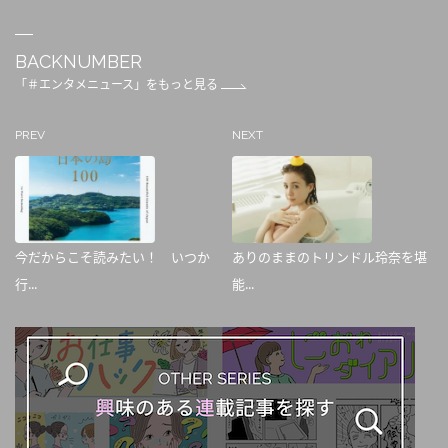
BACKNUMBER
「＃エンタメニュース」をもっと見る
PREV
NEXT
今だからこそ読みたい！ いつか
ありのままのトリンドル玲奈を堪
行...
能...