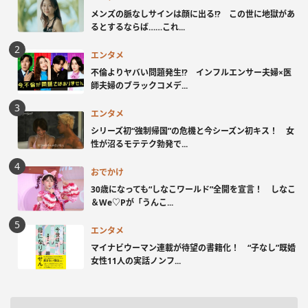
メンズの脈なしサインは顔に出る!? この世に地獄があ
るとするならば……これ...
エンタメ
不倫よりヤバい問題発生!? インフルエンサー夫婦×医
師夫婦のブラックコメデ...
エンタメ
シリーズ初“強制帰国”の危機と今シーズン初キス！ 女
性が沼るモテテク勃発で...
おでかけ
30歳になっても“しなこワールド”全開を宣言！ しなこ
＆We♡Pが「うんこ...
エンタメ
マイナビウーマン連載が待望の書籍化！ “子なし”既婚
女性11人の実話ノンフ...