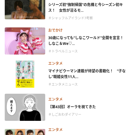
シリーズ初“強制帰国”の危機と今シーズン初キ
ス！ 女性が沼るモ...
＃シャッフルアイランド7考察
おでかけ
30歳になっても“しなこワールド”全開を宣言！
しなこ＆We♡...
＃トラベルニュース
エンタメ
マイナビウーマン連載が待望の書籍化！ “子な
し”既婚女性11人...
＃エンタメニュース
エンタメ
【第43回】オーラを視てきた
＃しごおわダイアリー
エンタメ