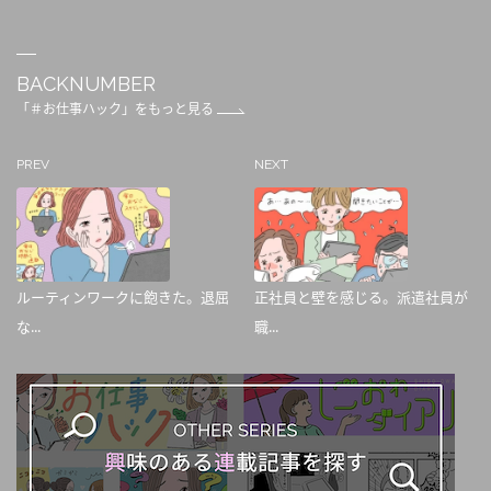
BACKNUMBER
「＃お仕事ハック」をもっと見る
PREV
NEXT
ルーティンワークに飽きた。退屈
正社員と壁を感じる。派遣社員が
な...
職...