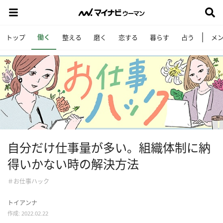
働く
トップ
整える
磨く
恋する
暮らす
占う
メ
自分だけ仕事量が多い。組織体制に納
得いかない時の解決方法
＃お仕事ハック
トイアンナ
作成: 2022.02.22