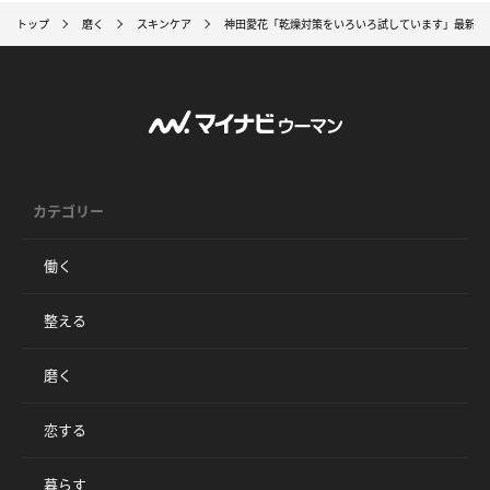
トップ
磨く
スキンケア
神田愛花「乾燥対策をいろいろ試しています」最新の
カテゴリー
働く
整える
磨く
恋する
暮らす