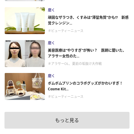
磨く
頑固なザラつき、くすみは“滞留角質”かも!? 新感
覚クレンジン...
＃ビューティーニュース
磨く
美容医療は“やりすぎ”が怖い？ 医師に聞いた、
アラサー女性のた...
＃アラサーOL、夏前の垢抜け大作戦
磨く
ポムポムプリンのコラボグッズがかわいすぎ！
Cosme Kit...
＃ビューティーニュース
もっと見る