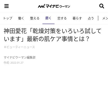
磨く
トップ
働く
整える
恋する
暮らす
占う
メ
神田愛花「乾燥対策をいろいろ試して
います」最新の肌ケア事情とは？
＃ビューティーニュース
マイナビウーマン編集部
作成: 2022.01.27