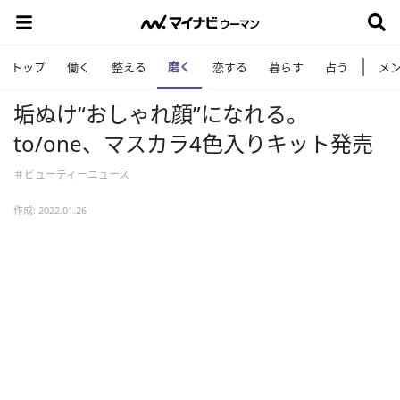
磨く
トップ
働く
整える
恋する
暮らす
占う
メ
垢ぬけ“おしゃれ顔”になれる。
to/one、マスカラ4色入りキット発売
＃ビューティーニュース
作成: 2022.01.26