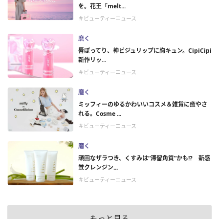
を。花王「melt...
＃ビューティーニュース
磨く
唇ぽってり、神ビジュリップに胸キュン。CipiCipi
新作リッ...
＃ビューティーニュース
磨く
ミッフィーのゆるかわいいコスメ＆雑貨に癒やさ
れる。Cosme ...
＃ビューティーニュース
磨く
頑固なザラつき、くすみは“滞留角質”かも!? 新感
覚クレンジン...
＃ビューティーニュース
もっと見る