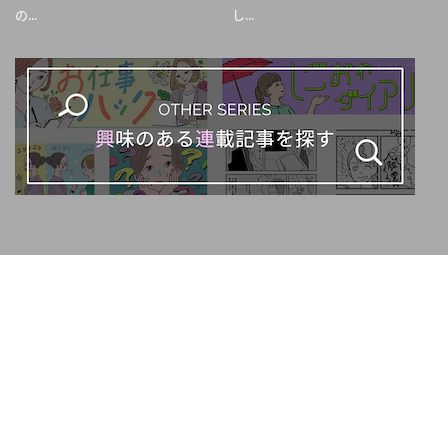
の...
し...