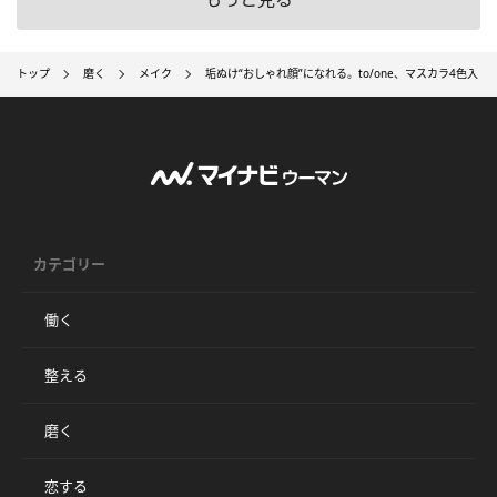
トップ
磨く
メイク
垢ぬけ“おしゃれ顔”になれる。to/one、マスカラ4色入り
カテゴリー
働く
整える
磨く
恋する