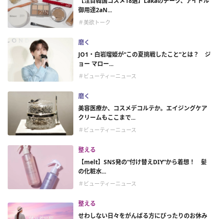
【注目韓国コスメ18選】Lakaのチーク、アイドル
御用達2aN...
＃美欲トーク
磨く
JO1・白岩瑠姫が“この夏挑戦したこと”とは？ ジ
ョー マロー...
＃ビューティーニュース
磨く
美容医療か、コスメデコルテか。エイジングケア
クリームもここまで...
＃ビューティーニュース
整える
【melt】SNS発の“付け替えDIY”から着想！ 髪
の化粧水...
＃ビューティーニュース
整える
せわしない日々をがんばる方にぴったりのお休み