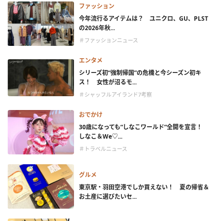
ファッション
今年流行るアイテムは？ ユニクロ、GU、PLST
の2026年秋...
＃ファッションニュース
エンタメ
シリーズ初“強制帰国”の危機と今シーズン初キ
ス！ 女性が沼るモ...
＃シャッフルアイランド7考察
おでかけ
30歳になっても“しなこワールド”全開を宣言！
しなこ＆We♡...
＃トラベルニュース
グルメ
東京駅・羽田空港でしか買えない！ 夏の帰省＆
お土産に選びたいセ...