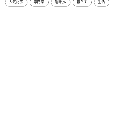
人気記事
専門家
趣味_w
暮らす
生活