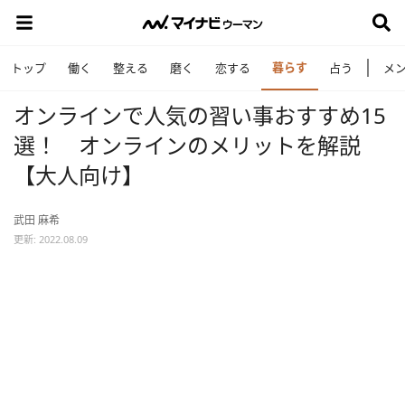
暮らす
トップ
働く
整える
磨く
恋する
占う
メ
オンラインで人気の習い事おすすめ15
選！ オンラインのメリットを解説
【大人向け】
武田 麻希
更新: 2022.08.09