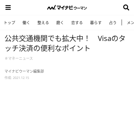
トップ
働く
整える
磨く
恋する
暮らす
占う
メ
公共交通機関でも拡大中！ Visaのタ
ッチ決済の便利なポイント
＃マネーニュース
マイナビウーマン編集部
作成: 2021.12.15