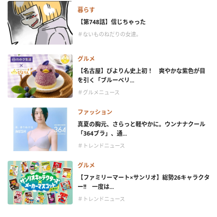
暮らす
【第748話】信じちゃった
＃ないものねだりの女達。
グルメ
【名古屋】ぴよりん史上初！ 爽やかな紫色が目
を引く「ブルーベリ...
＃グルメニュース
ファッション
真夏の胸元、さらっと軽やかに。ウンナナクール
「364ブラ」、通...
＃トレンドニュース
グルメ
【ファミリーマート×サンリオ】総勢26キャラクタ
ー!! 一度は...
＃トレンドニュース