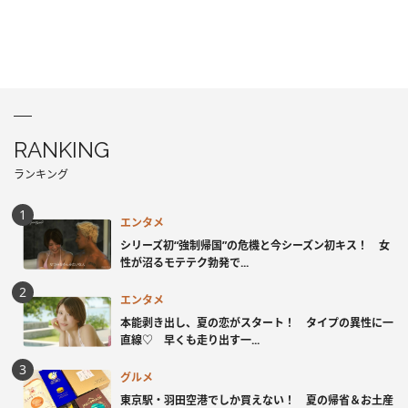
RANKING
ランキング
エンタメ
シリーズ初“強制帰国”の危機と今シーズン初キス！ 女
性が沼るモテテク勃発で...
エンタメ
本能剥き出し、夏の恋がスタート！ タイプの異性に一
直線♡ 早くも走り出す一...
グルメ
東京駅・羽田空港でしか買えない！ 夏の帰省＆お土産