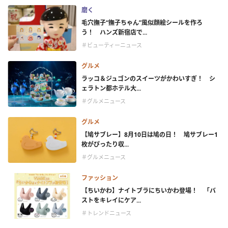
磨く
毛穴撫子“撫子ちゃん”風似顔絵シールを作ろ
う！ ハンズ新宿店で...
＃ビューティーニュース
グルメ
ラッコ＆ジュゴンのスイーツがかわいすぎ！ シ
ェラトン都ホテル大...
＃グルメニュース
グルメ
【鳩サブレー】8月10日は鳩の日！ 鳩サブレー1
枚がぴったり収...
＃グルメニュース
ファッション
【ちいかわ】ナイトブラにちいかわ登場！ 「バ
ストをキレイにケア...
＃トレンドニュース