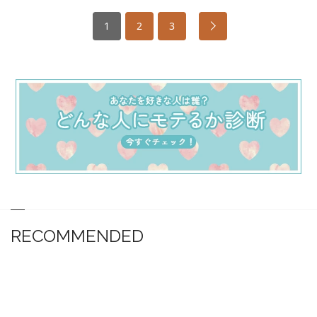
1
2
3
RECOMMENDED