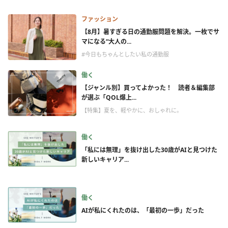
ファッション
【8月】暑すぎる日の通勤服問題を解決。一枚でサ
マになる“大人の...
#今日もちゃんとしたい私の通勤服
働く
【ジャンル別】買ってよかった！ 読者＆編集部
が選ぶ「QOL爆上...
【特集】夏を、軽やかに、おしゃれに。
働く
「私には無理」を抜け出した30歳がAIと見つけた
新しいキャリア...
働く
AIが私にくれたのは、「最初の一歩」だった