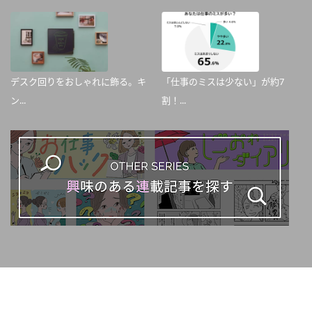
デスク回りをおしゃれに飾る。キ
「仕事のミスは少ない」が約7
ン...
割！...