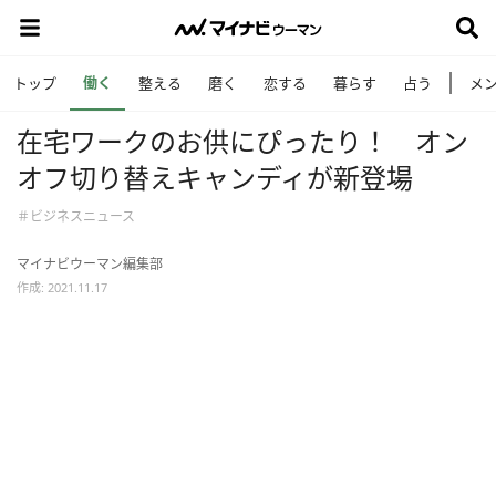
働く
トップ
整える
磨く
恋する
暮らす
占う
メ
在宅ワークのお供にぴったり！ オン
オフ切り替えキャンディが新登場
＃ビジネスニュース
マイナビウーマン編集部
作成: 2021.11.17