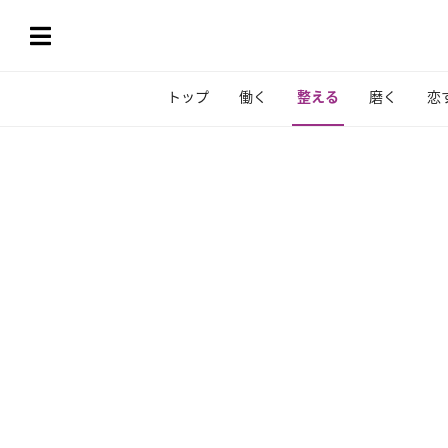
トップ
働く
整える
磨く
恋