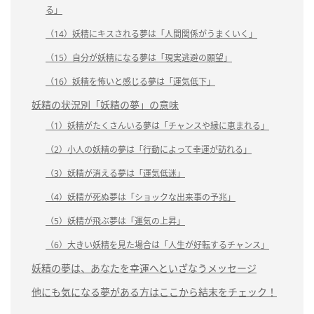
る」
（14）妖精にキスされる夢は「人間関係がうまくいく」
（15）自分が妖精になる夢は「現実逃避の願望」
（16）妖精を怖いと感じる夢は「運気低下」
妖精の状況別「妖精の夢」の意味
（1）妖精がたくさんいる夢は「チャンスや縁に恵まれる」
（2）小人の妖精の夢は「行動によって幸運が訪れる」
（3）妖精が消える夢は「運気低迷」
（4）妖精が死ぬ夢は「ショックな出来事の予兆」
（5）妖精が飛ぶ夢は「運気の上昇」
（6）大きい妖精を見た場合は「人生が好転するチャンス」
妖精の夢は、あなたを幸運へといざなうメッセージ
他にも気になる夢がある方はここから結末をチェック！