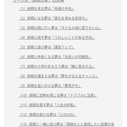
シーン別「妖精の夢」の意味
（1）妖精を見る夢は「幸運の予兆」
（2）妖精になる夢は「変化を求める気持ち」
（3）妖精の国に行く夢は「子どもの頃に戻りたい心」
（4）妖精と話す夢は「うれしいことがある予兆」
（5）妖精と遊ぶ夢は「運気アップ」
（6）妖精と仲良くなる夢は「出会いの可能性」
（7）妖精から何かをもらう夢は「縁に恵まれる」
（8）妖精を捕まえる夢は「夢をかなえるチャンス」
（9）妖精を追いかける夢は「夢見がち」
（10）妖精に恐怖を感じる夢は「トラブルに注意」
（11）妖精を殺す夢は「人生の好転」
（12）妖精を助ける夢は「心のSOS」
（13）妖精と一緒に飛ぶ夢は「周囲の人と達成したい目標があ