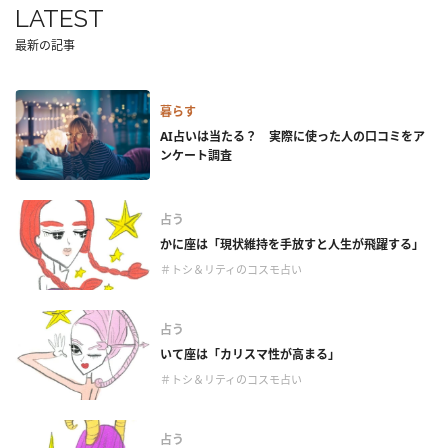
LATEST
最新の記事
暮らす
AI占いは当たる？ 実際に使った人の口コミをア
ンケート調査
占う
かに座は「現状維持を手放すと人生が飛躍する」
＃トシ＆リティのコスモ占い
占う
いて座は「カリスマ性が高まる」
＃トシ＆リティのコスモ占い
占う