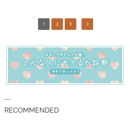
1
2
3
RECOMMENDED