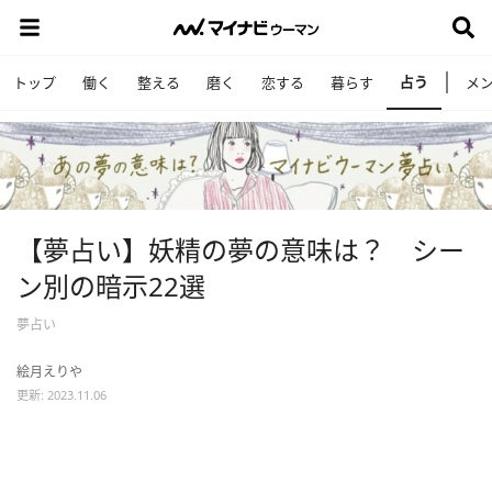
占う
トップ
働く
整える
磨く
恋する
暮らす
メ
【夢占い】妖精の夢の意味は？ シー
ン別の暗示22選
夢占い
絵月えりや
更新: 2023.11.06