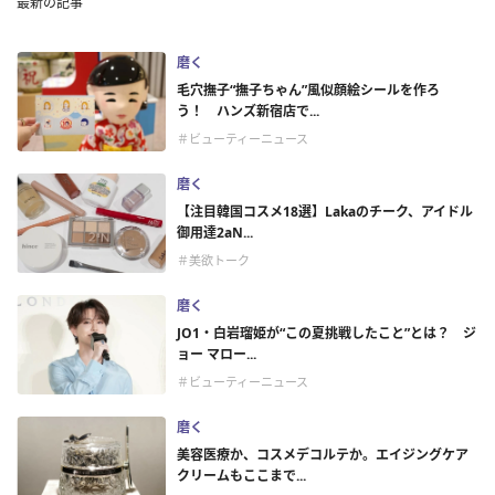
最新の記事
磨く
毛穴撫子“撫子ちゃん”風似顔絵シールを作ろ
う！ ハンズ新宿店で...
＃ビューティーニュース
磨く
【注目韓国コスメ18選】Lakaのチーク、アイドル
御用達2aN...
＃美欲トーク
磨く
JO1・白岩瑠姫が“この夏挑戦したこと”とは？ ジ
ョー マロー...
＃ビューティーニュース
磨く
美容医療か、コスメデコルテか。エイジングケア
クリームもここまで...