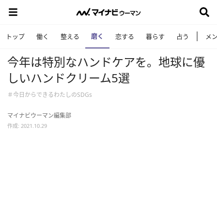
磨く
トップ
働く
整える
恋する
暮らす
占う
メ
今年は特別なハンドケアを。地球に優
しいハンドクリーム5選
＃今日からできるわたしのSDGs
マイナビウーマン編集部
作成: 2021.10.29