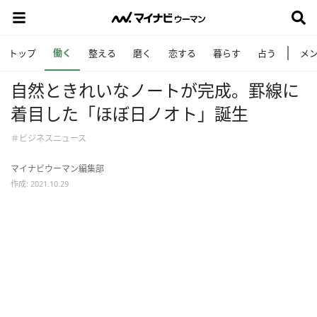
働く
トップ
整える
磨く
恋する
暮らす
占う
メ
自然ときれいなノートが完成。罫線に
着目した「ほぼ日ノオト」誕生
＃ビジネスニュース
マイナビウーマン編集部
作成: 2021.10.29