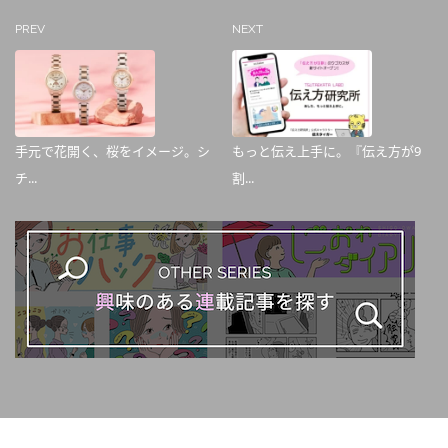
PREV
NEXT
手元で花開く、桜をイメージ。シ
もっと伝え上手に。『伝え方が9
チ...
割...