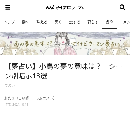
占う
トップ
働く
整える
磨く
恋する
暮らす
メ
【夢占い】小鳥の夢の意味は？ シー
ン別暗示13選
夢占い
紅たき（占い師・コラムニスト）
作成: 2021.10.19