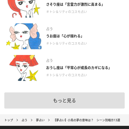
さそり座は「言霊力が激烈に高まる」
＃トシ＆リティのコスモ占い
占う
うお座は「心が揺れる」
＃トシ＆リティのコスモ占い
占う
おうし座は「平常心が成長のカギになる」
＃トシ＆リティのコスモ占い
もっと見る
トップ
占う
夢占い
【夢占い】小鳥の夢の意味は？ シーン別暗示13選