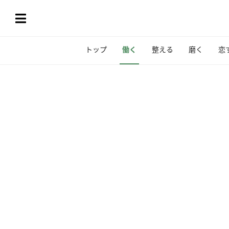
トップ
働く
整える
磨く
恋