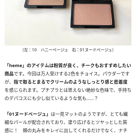
（左：10 ハニーベージュ 右：01ヌードベージュ）
「heme」のアイテムは粉質が良く、チークもおすすめしたい
商品
です。今回は万人受けする2色をチョイス。パウダーです
が、
指で取るとまるでクリームのようなしっとり感と密着度
を感じられます。プチプラとは思えない絶妙な色味で、手持ち
のデパコスにも少し似ているような気も……？
「01ヌードベージュ」
は一見マットのようですが、とても繊
細なパールが配合されており、塗り広げるとツヤっとした質
感に！ 頬の丸みをキレイに出してくれるだけでなく、ナチ