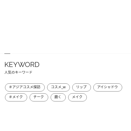
KEYWORD
人気のキーワード
＃アジアコスメ探訪
コスメ_w
リップ
アイシャドウ
＃メイク
チーク
磨く
メイク