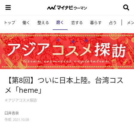
磨く
トップ
働く
整える
恋する
暮らす
占う
メ
【第8回】ついに日本上陸。台湾コス
メ「heme」
＃アジアコスメ探訪
臼井杏奈
作成: 2021.10.08