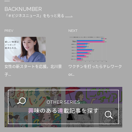
BACKNUMBER
「＃ビジネスニュース」をもっと見る
PREV
NEXT
女性の新スタートを応援。北川景
ワクチンを打ったらテレワーク
子...
or...