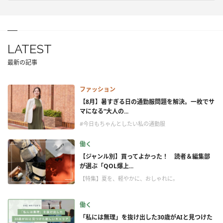
LATEST
最新の記事
ファッション
【8月】暑すぎる日の通勤服問題を解決。一枚でサ
マになる“大人の...
#今日もちゃんとしたい私の通勤服
働く
【ジャンル別】買ってよかった！ 読者＆編集部
が選ぶ「QOL爆上...
【特集】夏を、軽やかに、おしゃれに。
働く
「私には無理」を抜け出した30歳がAIと見つけた