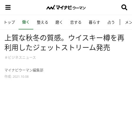
働く
トップ
整える
磨く
恋する
暮らす
占う
メ
上質な秋冬の質感。ウイスキー樽を再
利用したジェットストリーム発売
＃ビジネスニュース
マイナビウーマン編集部
作成: 2021.10.08