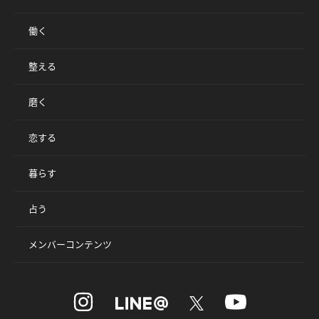
働く
整える
磨く
恋する
暮らす
占う
メンバーコンテンツ