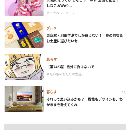
30歳になっても“しなこワールド”全開を宣言！
しなこ＆We♡...
＃トラベルニュース
グルメ
東京駅・羽田空港でしか買えない！ 夏の帰省＆
お土産に選びたいセ...
暮らす
【第745話】自分に負けないで
＃ないものねだりの女達。
暮らす
PR
それって思い込みかも？ 機能もデザインも、わ
がままを叶えてくれ...