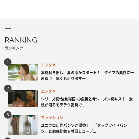
RANKING
ランキング
エンタメ
本能剥き出し、夏の恋がスタート！ タイプの異性に一
直線♡ 早くも走り出す一...
エンタメ
シリーズ初“強制帰国”の危機と今シーズン初キス！ 女
性が沼るモテテク勃発で...
ファッション
ユニクロ新作パンツが優秀！ 「タックワイドパン
ツ」と徹底比較＆着回しコーデ...