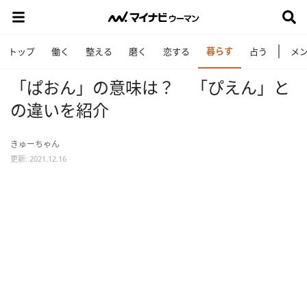
暮らす
トップ
働く
整える
磨く
恋する
占う
メ
「ぱおん」の意味は？ 「ぴえん」と
の違いを紹介
きゅーちゃん
更新: 2021.12.16