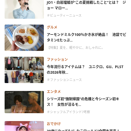
JO1・白岩瑠姫が“この夏挑戦したこと”とは？ ジ
ョー マロー...
＃ビューティーニュース
グルメ
アーモンドミルク100％かき氷が絶品！ 池袋でビ
タミンEたっぷ...
【特集】夏を、軽やかに、おしゃれに。
ファッション
今年流行るアイテムは？ ユニクロ、GU、PLST
の2026年秋...
＃ファッションニュース
エンタメ
シリーズ初“強制帰国”の危機と今シーズン初キ
ス！ 女性が沼るモ...
＃シャッフルアイランド7考察
おでかけ