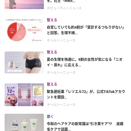
を。花王「melt...
＃ビューティーニュース
整える
自覚していても約4割が「受診するつもりがない」
と回答。生理不順...
＃ヘルシーニュース
整える
夏の生理を快適に。9割の女性が気になる「ニオ
イ・蒸れ」に応える...
＃ヘルシーニュース
整える
緊急避妊薬「レソエル72」が、公式TikTokアカウ
ントを開設...
＃ヘルシーニュース
磨く
令和のヘアケアの新常識は“引き算ケア”!? 皮膜
毛ケアで話題...