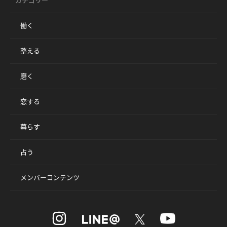
働く
整える
磨く
恋する
暮らす
占う
メンバーコンテンツ