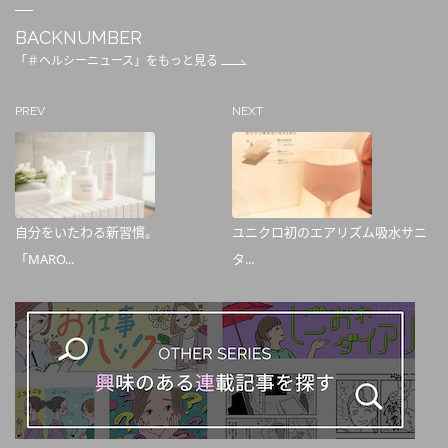
BACKNUMBER
「＃ヘルシーニュース」をもっと見る
PREV
NEXT
自分をいたわる新習慣。
ユニクロ初のエアリズム吸水サニ
「MARO...
タ...