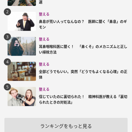
選
整える
鼻息が荒い人ってなんなの？ 医師に聞く「鼻息」のギ
モン
整える
耳鼻咽喉科医に聞く！ 「鼻くそ」のメカニズムと正し
い掃除方法
整える
全部どうでもいい。突然「どうでもよくなる心理」の正
体
整える
信じていたのに裏切られた！ 精神科医が教える「裏切
られたときの対処法」
ランキングをもっと見る