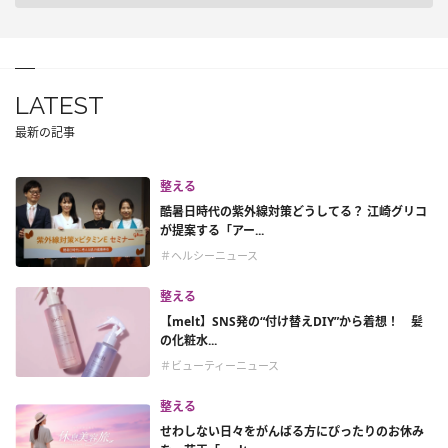
LATEST
最新の記事
整える
酷暑日時代の紫外線対策どうしてる？ 江崎グリコ
が提案する「アー...
＃ヘルシーニュース
整える
【melt】SNS発の“付け替えDIY”から着想！ 髪
の化粧水...
＃ビューティーニュース
整える
せわしない日々をがんばる方にぴったりのお休み