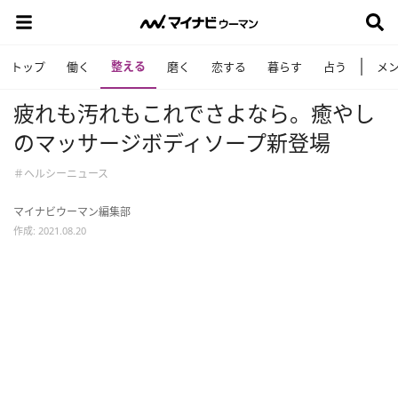
整える
トップ
働く
磨く
恋する
暮らす
占う
メ
疲れも汚れもこれでさよなら。癒やし
のマッサージボディソープ新登場
＃ヘルシーニュース
マイナビウーマン編集部
作成: 2021.08.20