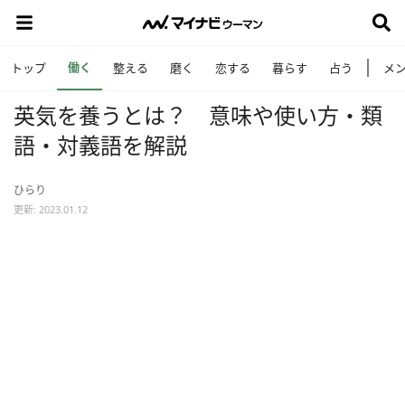
働く
トップ
整える
磨く
恋する
暮らす
占う
メ
英気を養うとは？ 意味や使い方・類
語・対義語を解説
ひらり
更新: 2023.01.12