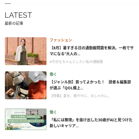
LATEST
最新の記事
ファッション
【8月】暑すぎる日の通勤服問題を解決。一枚でサ
マになる“大人の...
#今日もちゃんとしたい私の通勤服
働く
【ジャンル別】買ってよかった！ 読者＆編集部
が選ぶ「QOL爆上...
【特集】夏を、軽やかに、おしゃれに。
働く
「私には無理」を抜け出した30歳がAIと見つけた
新しいキャリア...