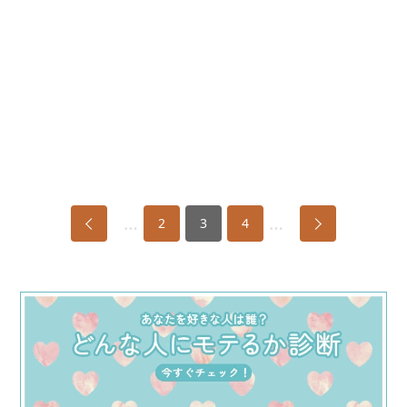
…
…
2
3
4