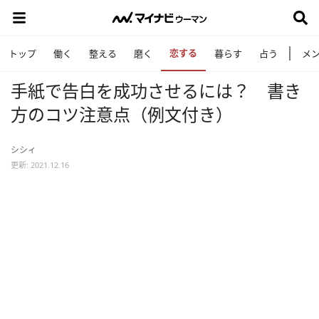
恋する
トップ
働く
整える
磨く
暮らす
占う
メ
手紙で告白を成功させるには？ 書き
方のコツ注意点（例文付き）
シシィ
更新: 2021.12.16