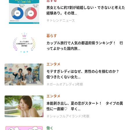
恋する
男女ともに約7割が結婚しない・できないと考えた
経験あり。その理...
＃トレンドニュース
暮らす
カップル旅行で人気の都道府県ランキング！ 行
ってよかった国内旅...
エンタメ
モテすぎレディはなぜ、男性の心を掴むのか？
傷つきたくない女た...
＃ガールオアレディ3考察
エンタメ
本能剥き出し、夏の恋がスタート！ タイプの異
性に一直線♡ 早く...
＃シャッフルアイランド7考察
働く