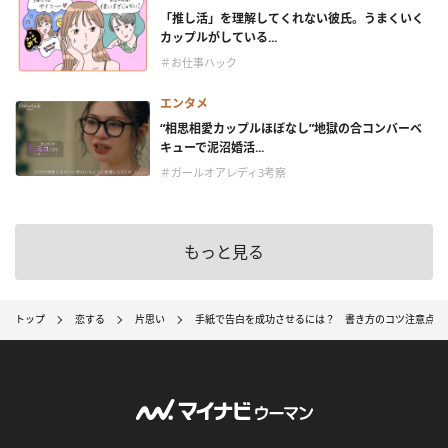
「推し活」を理解してくれない彼氏。うまくいく
カップルがしている...
＃お仕事ハック
エンタメ
“相思相愛カップルほぼなし”地獄の合コンバーベ
キューで泥沼婚活...
＃ガールオアレディ3考察
もっと見る
トップ
恋する
片思い
手紙で告白を成功させるには？ 書き方のコツ注意点（