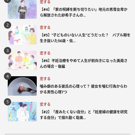
恋する
【#4】「家の呪縛を断ち切りたい」地元の男尊女卑か
ら解放された紗希子さんの...
恋する
【#5】“子どものいない人生”どうだった？ バブル期を
生き抜いた56歳・佐...
恋する
【#6】不妊治療をやめて人生が前向きになった美南さ
んの場合・後編
恋する
噛み癖のある彼氏の心理って？ 彼女を噛む行為からわ
かる男性心理7つ
恋する
【#2】「産みたくない自分」と「妊産婦の健康を研究
する自分」で揺れ動く聡美...