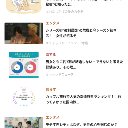
秘密”を知った2...
＃わたしだけの愛のカタチ
エンタメ
シリーズ初“強制帰国”の危機と今シーズン初キ
ス！ 女性が沼るモ...
＃シャッフルアイランド7考察
恋する
男女ともに約7割が結婚しない・できないと考えた
経験あり。その理...
＃トレンドニュース
暮らす
カップル旅行で人気の都道府県ランキング！ 行
ってよかった国内旅...
エンタメ
モテすぎレディはなぜ、男性の心を掴むのか？