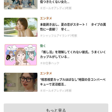
傷つきたくない女た...
＃ガールオアレディ3考察
エンタメ
本能剥き出し、夏の恋がスタート！ タイプの異
性に一直線♡ 早く...
＃シャッフルアイランド7考察
働く
「推し活」を理解してくれない彼氏。うまくいく
カップルがしている...
＃お仕事ハック
エンタメ
“相思相愛カップルほぼなし”地獄の合コンバーベ
キューで泥沼婚活...
＃ガールオアレディ3考察
もっと見る