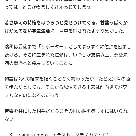
っては、どこか羨ましくさえ感じてしまう。
若さゆえの特権をはつらつと見せつけてくる、甘酸っぱくか
けがえのない学生生活
に、背中を押されたような気がした。
瑞稀は最後まで「サポーター」としてまっすぐに佐野を励まし
続ける。そこに生まれた信頼は、いつしか友情以上、恋愛未
満の関係へと発展していくことに。
物語は2人の結末を描くことなく終わったが、たとえ別々の道
を歩んだとしても、そこから想像できる未来は前向きでパワ
フルなものになるのだろう。
苦楽を共にした相手だからこその固い絆を感じずにはいられ
ない。
（文：Nana Numoto、イラスト：タテノカズヒロ）