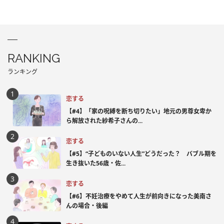
RANKING
ランキング
恋する
【#4】「家の呪縛を断ち切りたい」地元の男尊女卑か
ら解放された紗希子さんの...
恋する
【#5】“子どものいない人生”どうだった？ バブル期を
生き抜いた56歳・佐...
恋する
【#6】不妊治療をやめて人生が前向きになった美南さ
んの場合・後編