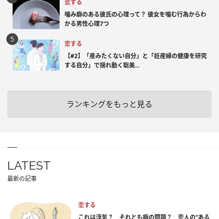
恋する
噛み癖のある彼氏の心理って？ 彼女を噛む行為からわ
かる男性心理7つ
恋する
【#2】「産みたくない自分」と「妊産婦の健康を研究
する自分」で揺れ動く聡美...
ランキングをもっと見る
LATEST
最新の記事
恋する
これは浮気？ それとも癖の問題？ 恋人の“ある