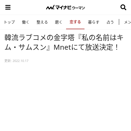
恋する
トップ
働く
整える
磨く
暮らす
占う
メ
韓流ラブコメの金字塔『私の名前はキ
ム・サムスン』Mnetにて放送決定！
更新: 2022.10.17