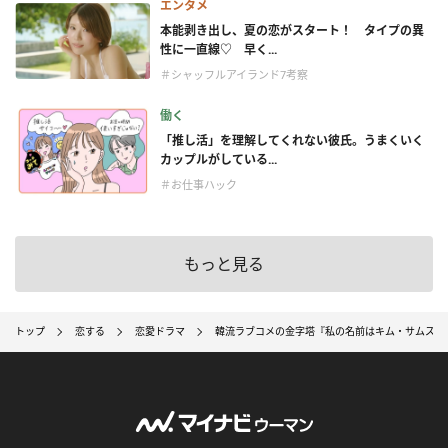
エンタメ
本能剥き出し、夏の恋がスタート！ タイプの異
性に一直線♡ 早く...
＃シャッフルアイランド7考察
働く
「推し活」を理解してくれない彼氏。うまくいく
カップルがしている...
＃お仕事ハック
もっと見る
トップ
恋する
恋愛ドラマ
韓流ラブコメの金字塔『私の名前はキム・サムスン』