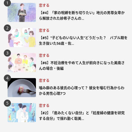
恋する
【#4】「家の呪縛を断ち切りたい」地元の男尊女卑か
ら解放された紗希子さんの...
恋する
【#5】“子どものいない人生”どうだった？ バブル期を
生き抜いた56歳・佐...
恋する
【#6】不妊治療をやめて人生が前向きになった美南さ
んの場合・後編
恋する
噛み癖のある彼氏の心理って？ 彼女を噛む行為からわ
かる男性心理7つ
恋する
【#2】「産みたくない自分」と「妊産婦の健康を研究
する自分」で揺れ動く聡美...