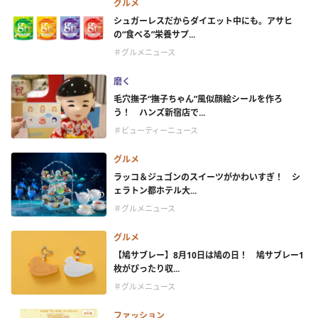
グルメ
シュガーレスだからダイエット中にも。アサヒ
の“食べる”栄養サプ...
＃グルメニュース
磨く
毛穴撫子“撫子ちゃん”風似顔絵シールを作ろ
う！ ハンズ新宿店で...
＃ビューティーニュース
グルメ
ラッコ＆ジュゴンのスイーツがかわいすぎ！ シ
ェラトン都ホテル大...
＃グルメニュース
グルメ
【鳩サブレー】8月10日は鳩の日！ 鳩サブレー1
枚がぴったり収...
＃グルメニュース
ファッション