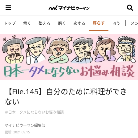
暮らす
トップ
働く
整える
磨く
恋する
占う
メ
【File.145】自分のために料理ができ
ない
＃日本一タメにならないお悩み相談
マイナビウーマン編集部
更新: 2021.09.15