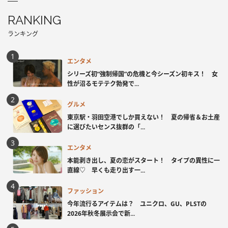
RANKING
ランキング
エンタメ
シリーズ初“強制帰国”の危機と今シーズン初キス！ 女
性が沼るモテテク勃発で...
グルメ
東京駅・羽田空港でしか買えない！ 夏の帰省＆お土産
に選びたいセンス抜群の「...
エンタメ
本能剥き出し、夏の恋がスタート！ タイプの異性に一
直線♡ 早くも走り出す一...
ファッション
今年流行るアイテムは？ ユニクロ、GU、PLSTの
2026年秋冬展示会で新...