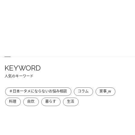
KEYWORD
人気のキーワード
＃日本一タメにならないお悩み相談
コラム
家事_w
料理
自炊
暮らす
生活