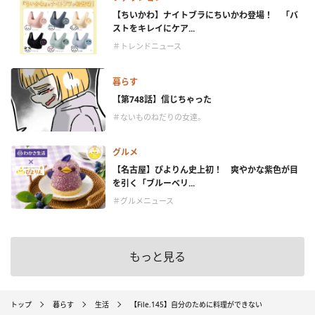
【ちいかわ】ナイトブラにちいかわ登場！ 「バ
ストをキレイにケア...
＃トレンドニュース
暮らす
【第748話】信じちゃった
＃ないものねだりの女達。
グルメ
【名古屋】ぴよりん史上初！ 爽やかな紫色が目
を引く「ブルーベリ...
＃グルメニュース
もっと見る
トップ
暮らす
生活
【File.145】自分のために料理ができない