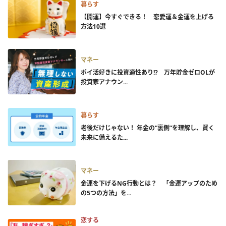
暮らす
【開運】今すぐできる！ 恋愛運＆金運を上げる
方法10選
マネー
ポイ活好きに投資適性あり!? 万年貯金ゼロOLが
投資家アナウン...
暮らす
老後だけじゃない！ 年金の”裏側”を理解し、賢く
未来に備えるた...
マネー
金運を下げるNG行動とは？ 「金運アップのため
の5つの方法」を...
恋する