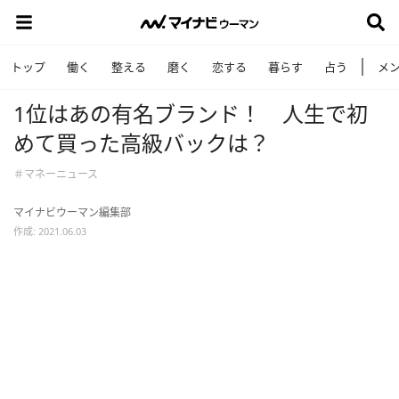
トップ
働く
整える
磨く
恋する
暮らす
占う
メ
1位はあの有名ブランド！ 人生で初
めて買った高級バックは？
＃マネーニュース
マイナビウーマン編集部
作成: 2021.06.03