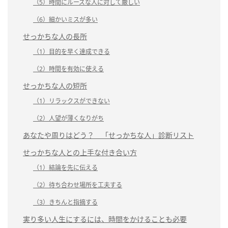
（5）時間にルーズな人に対して厳しい
（6）細かいミスが多い
せっかちな人の長所
（1）目的を早く達成できる
（2）時間を有効に使える
せっかちな人の短所
（1）リラックスができない
（2）人望が薄くなりがち
あなたや周りはどう？ 「せっかちな人」診断リスト
せっかちな人との上手な付き合い方
（1）結論を先に伝える
（2）待ち合わせ場所を工夫する
（3）きちんと指摘する
実り多い人生にするには、時間をかけることも必要