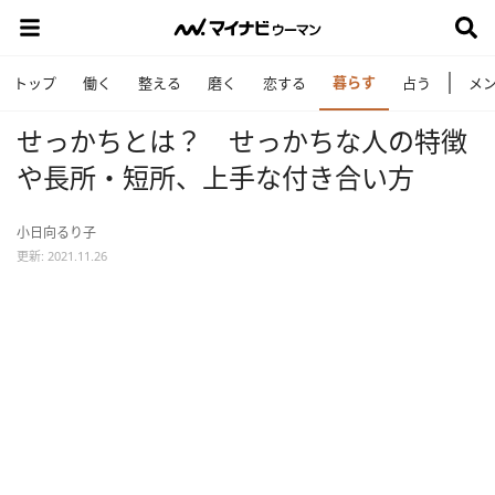
暮らす
トップ
働く
整える
磨く
恋する
占う
メ
せっかちとは？ せっかちな人の特徴
や長所・短所、上手な付き合い方
小日向るり子
更新: 2021.11.26