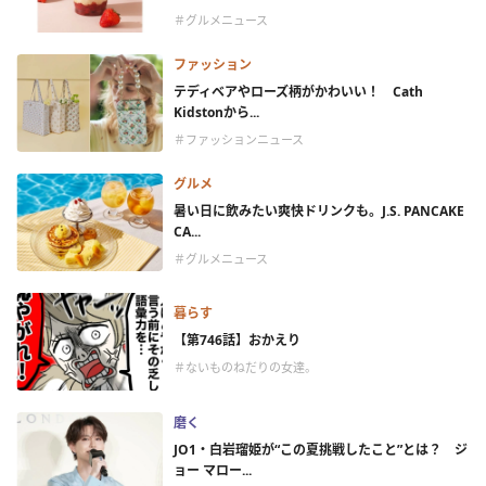
＃グルメニュース
ファッション
テディベアやローズ柄がかわいい！ Cath
Kidstonから...
＃ファッションニュース
グルメ
暑い日に飲みたい爽快ドリンクも。J.S. PANCAKE
CA...
＃グルメニュース
暮らす
【第746話】おかえり
＃ないものねだりの女達。
磨く
JO1・白岩瑠姫が“この夏挑戦したこと”とは？ ジ
ョー マロー...