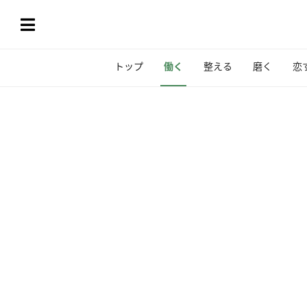
トップ
働く
整える
磨く
恋