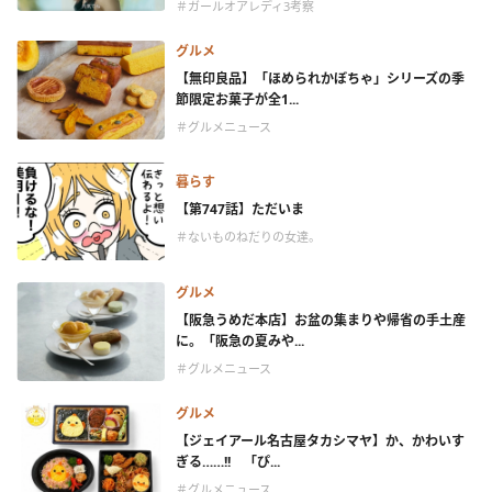
＃ガールオアレディ3考察
グルメ
【無印良品】「ほめられかぼちゃ」シリーズの季
節限定お菓子が全1...
＃グルメニュース
暮らす
【第747話】ただいま
＃ないものねだりの女達。
グルメ
【阪急うめだ本店】お盆の集まりや帰省の手土産
に。「阪急の夏みや...
＃グルメニュース
グルメ
【ジェイアール名古屋タカシマヤ】か、かわいす
ぎる……!! 「ぴ...
＃グルメニュース