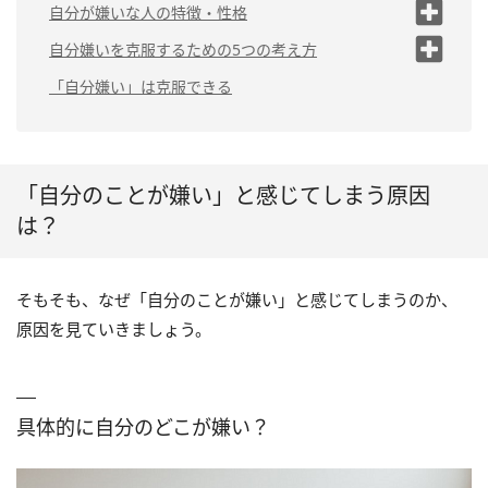
具体的に自分のどこが嫌
自分が嫌いな人の特徴・性格
い？
（1）自分の悪いところばかりに注目する
自分嫌いを克服するための5つの考え方
なぜそこが嫌い？
（2）自分より優秀な人と比較する
（1）「自分が嫌い」と思うことをやめる
「自分嫌い」は克服できる
（2）自分を嫌いになることのメリット・デメリットを
（3）極端な考え方をしている
考える
（4）自分の良いところを認めるのが居心
地悪い
（3）自分の個性で勝負する
「自分のことが嫌い」と感じてしまう原因
（5）自分の欠点ばかりを意識する
（4）「自分を好きか嫌いか」という思考から卒業する
は？
（6）世間一般のモノサシで自分を測って
（5）変えられないもの・変えるべきものを見極める
いる
自分嫌いを克服するポイントまとめ
そもそも、なぜ「自分のことが嫌い」と感じてしまうのか、
原因を見ていきましょう。
具体的に自分のどこが嫌い？