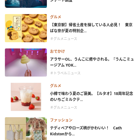
ンケート調査
グルメ
【東京駅】帰省土産を探している人必見！ 東京
ばな奈が夏の特別企...
＃グルメニュース
おでかけ
アラサーOL、うんこに癒やされる。『うんこミュ
ージアム YOK...
＃トラベルニュース
グルメ
小樽で味わう夏のご褒美。【ルタオ】18周年記念
のいちごミルクテ...
＃グルメニュース
ファッション
テディベアやローズ柄がかわいい！ Cath
Kidstonから...