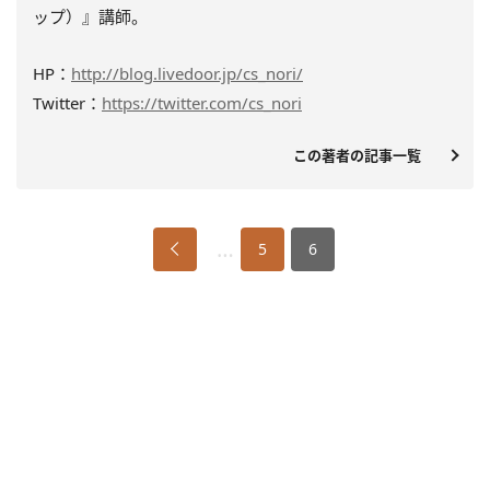
ップ）』講師。
HP：
http://blog.livedoor.jp/cs_nori/
Twitter：
https://twitter.com/cs_nori
この著者の記事一覧
…
5
6