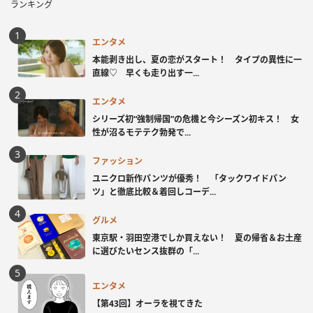
ランキング
エンタメ
本能剥き出し、夏の恋がスタート！ タイプの異性に一
直線♡ 早くも走り出す一...
エンタメ
シリーズ初“強制帰国”の危機と今シーズン初キス！ 女
性が沼るモテテク勃発で...
ファッション
ユニクロ新作パンツが優秀！ 「タックワイドパン
ツ」と徹底比較＆着回しコーデ...
グルメ
東京駅・羽田空港でしか買えない！ 夏の帰省＆お土産
に選びたいセンス抜群の「...
エンタメ
【第43回】オーラを視てきた