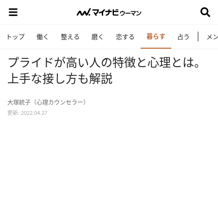
暮らす
トップ
働く
整える
磨く
恋する
占う
メ
プライドが高い人の特徴と心理とは。
上手な接し方も解説
大塚統子（心理カウンセラー）
更新: 2022.04.27