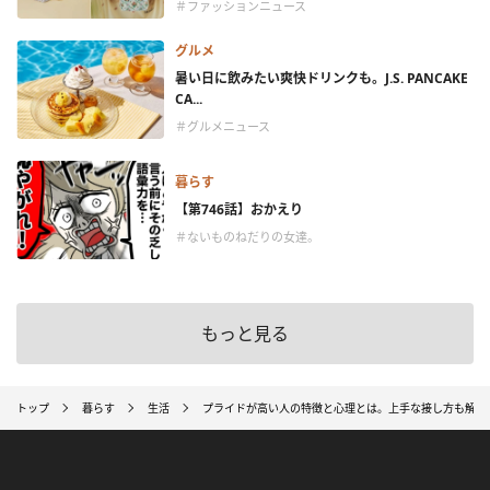
＃ファッションニュース
グルメ
暑い日に飲みたい爽快ドリンクも。J.S. PANCAKE
CA...
＃グルメニュース
暮らす
【第746話】おかえり
＃ないものねだりの女達。
もっと見る
トップ
暮らす
生活
プライドが高い人の特徴と心理とは。上手な接し方も解説