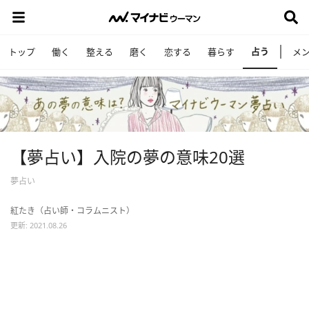
占う
トップ
働く
整える
磨く
恋する
暮らす
メ
【夢占い】入院の夢の意味20選
夢占い
紅たき（占い師・コラムニスト）
更新: 2021.08.26