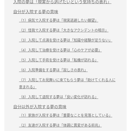
入院の夢は「現実から逃げたいという気持ちの表れ」
自分が入院する夢の意味
（1）病気で入院する夢は「現実逃避したい願望」
（2）怪我で入院する夢は「大きなアクシデントの暗示」
（3）入院して点滴を受ける夢は「知識や経験が足りない」
（4）入院して治療を受ける夢は「心のケアが必要」
（5）入院して手術を受ける夢は「転機が訪れる」
（6）入院準備をする夢は「寂しさの表れ」
（7）入院してお見舞いに来てもらう夢は「助けてくれる人に
恵まれる」
（8）入院して退院する夢は「良い変化が訪れる」
自分以外が入院する夢の意味
（1）家族が入院する夢は「重要なことを見落としている」
（2）友達が入院する夢は「体調に異変がある前兆」