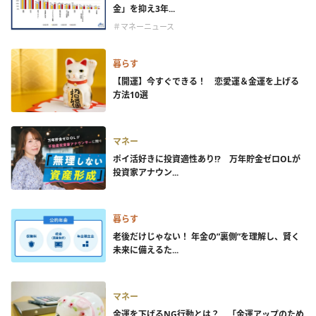
金」を抑え3年...
＃マネーニュース
暮らす
【開運】今すぐできる！ 恋愛運＆金運を上げる
方法10選
マネー
ポイ活好きに投資適性あり!? 万年貯金ゼロOLが
投資家アナウン...
暮らす
老後だけじゃない！ 年金の”裏側”を理解し、賢く
未来に備えるた...
マネー
金運を下げるNG行動とは？ 「金運アップのため