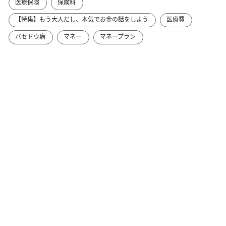
医療保険
保険料
【特集】もう大人だし、本気でお金の話をしよう
医療費
バセドウ病
マネー
マネープラン