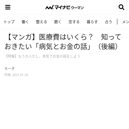
トップ
働く
整える
磨く
恋する
暮らす
占う
メ
【マンガ】医療費はいくら？ 知って
おきたい「病気とお金の話」（後編）
【特集】もう大人だし、本気でお金の話をしよう
モー子
作成: 2021.01.29