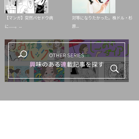
【マンガ】突然バセドウ病
対等になりたかった。株ドル・杉
に……。...
原...