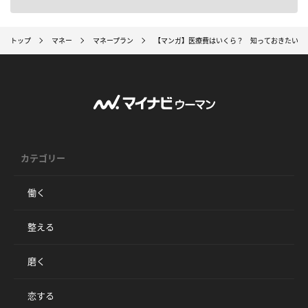
トップ
マネー
マネープラン
【マンガ】医療費はいくら？ 知っておきたい「
カテゴリー
働く
整える
磨く
恋する