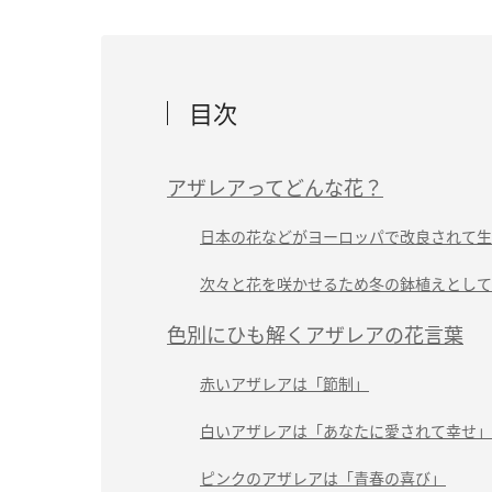
目次
アザレアってどんな花？
日本の花などがヨーロッパで改良されて生
次々と花を咲かせるため冬の鉢植えとして
色別にひも解くアザレアの花言葉
赤いアザレアは「節制」
白いアザレアは「あなたに愛されて幸せ」
ピンクのアザレアは「青春の喜び」