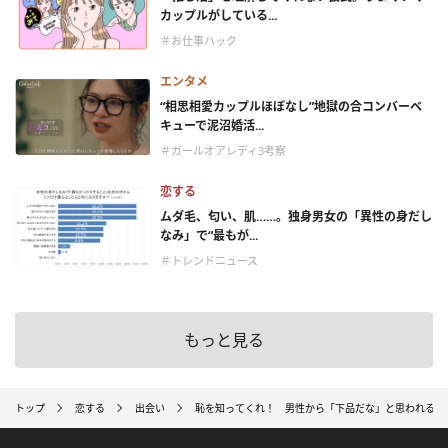
カップルがしている...
＃お仕事ハック
エンタメ
“相思相愛カップルほぼなし”地獄の合コンバーベ
キューで泥沼婚活...
＃ガールオアレディ3考察
恋する
ムダ毛、匂い、肌……。独身男女の「異性の身だし
なみ」で“最もが...
＃トレンドニュース
もっと見る
トップ
恋する
出会い
恥を知ってくれ！ 男性から「下品だな」と思われる言