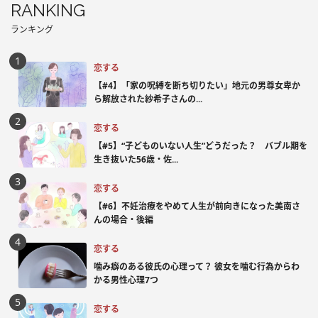
RANKING
ランキング
恋する
【#4】「家の呪縛を断ち切りたい」地元の男尊女卑か
ら解放された紗希子さんの...
恋する
【#5】“子どものいない人生”どうだった？ バブル期を
生き抜いた56歳・佐...
恋する
【#6】不妊治療をやめて人生が前向きになった美南さ
んの場合・後編
恋する
噛み癖のある彼氏の心理って？ 彼女を噛む行為からわ
かる男性心理7つ
恋する