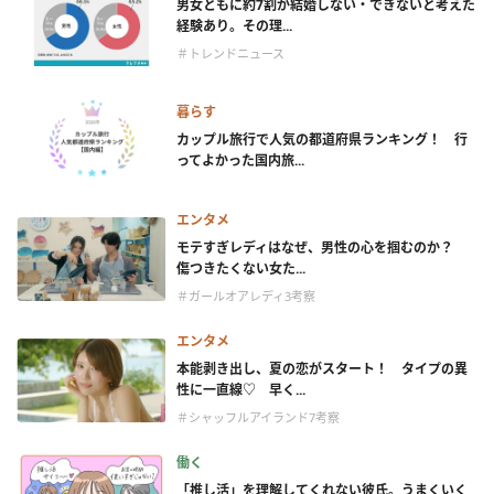
男女ともに約7割が結婚しない・できないと考えた
経験あり。その理...
＃トレンドニュース
暮らす
カップル旅行で人気の都道府県ランキング！ 行
ってよかった国内旅...
エンタメ
モテすぎレディはなぜ、男性の心を掴むのか？
傷つきたくない女た...
＃ガールオアレディ3考察
エンタメ
本能剥き出し、夏の恋がスタート！ タイプの異
性に一直線♡ 早く...
＃シャッフルアイランド7考察
働く
「推し活」を理解してくれない彼氏。うまくいく