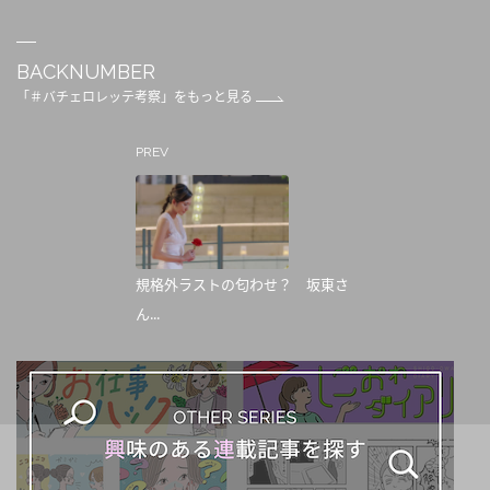
BACKNUMBER
「＃バチェロレッテ考察」をもっと見る
PREV
規格外ラストの匂わせ？ 坂東さ
ん...