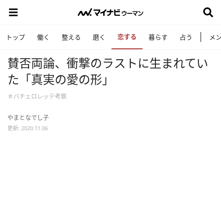
恋する
トップ
働く
整える
磨く
暮らす
占う
メ
賛否両論、衝撃のラストに生まれてい
た「真実の愛の形」
＃バチェロレッテ考察
やまとなでし子
更新: 2020.11.06