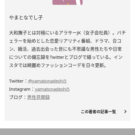
やまとなでし子
大和撫子とは対極にいるアラサーJK（女子会社員）。バチ
ェラーを始めとした恋愛リアリティ番組、ドラマ、合コ
ン、婚活、過去出会った世にも不思議な男性たちや日常
についての備忘録をTwitterとブログで綴っている。イン
スタでは綺麗めファッションコーデを日々更新。
Twitter：
@yamatonadeshi5
Instagram：
yamatonadeshi5
ブログ：
男性見聞録
この著者の記事一覧