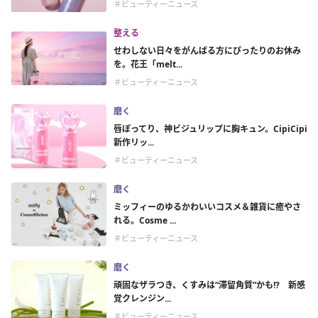
＃ビューティーニュース
整える
せわしない日々をがんばる方にぴったりのお休み
を。花王「melt...
＃ビューティーニュース
磨く
唇ぽってり、神ビジュリップに胸キュン。CipiCipi
新作リッ...
＃ビューティーニュース
磨く
ミッフィーのゆるかわいいコスメ＆雑貨に癒やさ
れる。Cosme ...
＃ビューティーニュース
磨く
頑固なザラつき、くすみは“滞留角質”かも!? 新感
覚クレンジン...
＃ビューティーニュース