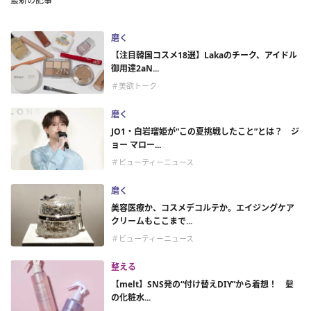
最新の記事
磨く
【注目韓国コスメ18選】Lakaのチーク、アイドル
御用達2aN...
＃美欲トーク
磨く
JO1・白岩瑠姫が“この夏挑戦したこと”とは？ ジ
ョー マロー...
＃ビューティーニュース
磨く
美容医療か、コスメデコルテか。エイジングケア
クリームもここまで...
＃ビューティーニュース
整える
【melt】SNS発の“付け替えDIY”から着想！ 髪
の化粧水...