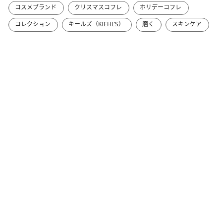
コスメブランド
クリスマスコフレ
ホリデーコフレ
コレクション
キールズ（KIEHL’S）
磨く
スキンケア