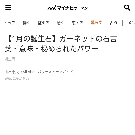
暮らす
トップ
働く
整える
磨く
恋する
占う
メ
【1月の誕生石】ガーネットの石言
葉・意味・秘められたパワー
誕生石
山本奈央（All Aboutパワーストーンガイド）
更新: 2020.10.28