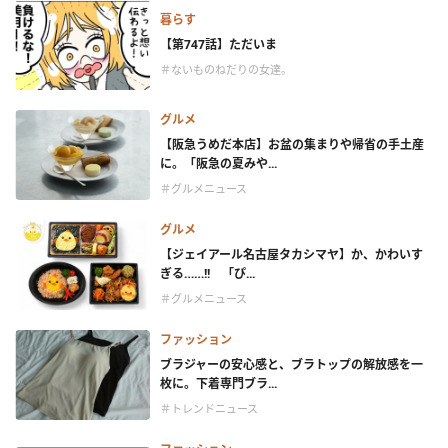
暮らす
【第747話】ただいま
＃ないものねだりの女達。
グルメ
【阪急うめだ本店】お盆の集まりや帰省の手土産
に。「阪急の夏みや...
＃グルメニュース
グルメ
【ジェイアール名古屋タカシマヤ】か、かわいす
ぎる……!! 「ぴ...
＃グルメニュース
ファッション
ブラジャーの安心感と、ブラトップの解放感を一
枚に。下着専門ブラ...
＃トレンドニュース