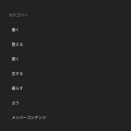
カテゴリー
働く
整える
磨く
恋する
暮らす
占う
メンバーコンテンツ