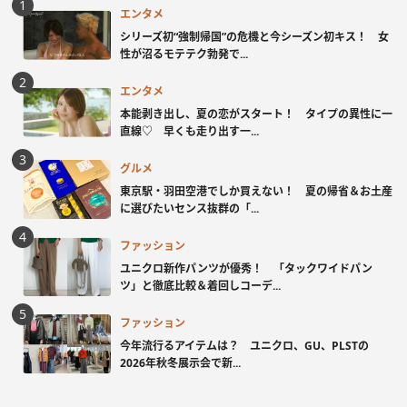
エンタメ
シリーズ初“強制帰国”の危機と今シーズン初キス！ 女
性が沼るモテテク勃発で...
エンタメ
本能剥き出し、夏の恋がスタート！ タイプの異性に一
直線♡ 早くも走り出す一...
グルメ
東京駅・羽田空港でしか買えない！ 夏の帰省＆お土産
に選びたいセンス抜群の「...
ファッション
ユニクロ新作パンツが優秀！ 「タックワイドパン
ツ」と徹底比較＆着回しコーデ...
ファッション
今年流行るアイテムは？ ユニクロ、GU、PLSTの
2026年秋冬展示会で新...