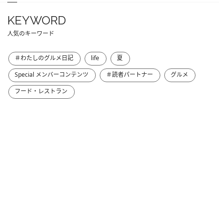
KEYWORD
人気のキーワード
＃わたしのグルメ日記
life
夏
Special メンバーコンテンツ
＃読者パートナー
グルメ
フード・レストラン