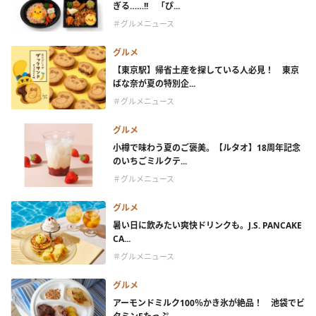
ぎる……!! 「ぴ...
＃グルメニュース
グルメ
【東京駅】帰省土産を探している人必見！ 東京
ばな奈が夏の特別企...
＃グルメニュース
グルメ
小樽で味わう夏のご褒美。【ルタオ】18周年記念
のいちごミルクテ...
＃グルメニュース
グルメ
暑い日に飲みたい爽快ドリンクも。J.S. PANCAKE
CA...
＃グルメニュース
グルメ
アーモンドミルク100％かき氷が絶品！ 池袋でビ