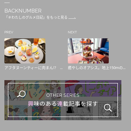
BACKNUMBER
「＃わたしのグルメ日記」をもっと見る
PREV
NEXT
アフタヌーンティーに肉まん!? ...
癒やしのオアシス。地上150mの...