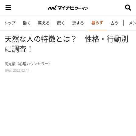
暮らす
トップ
働く
整える
磨く
恋する
占う
メ
天然な人の特徴とは？ 性格・行動別
に調査！
高見綾（心理カウンセラー）
更新: 2023.02.14