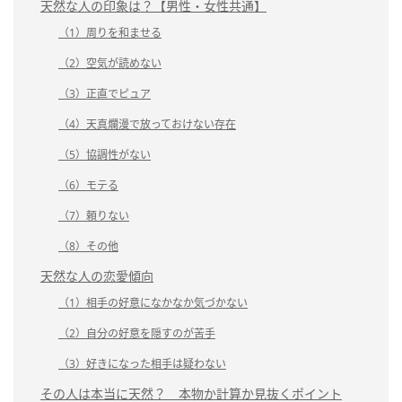
天然な人の印象は？【男性・女性共通】
（1）周りを和ませる
（2）空気が読めない
（3）正直でピュア
（4）天真爛漫で放っておけない存在
（5）協調性がない
（6）モテる
（7）頼りない
（8）その他
天然な人の恋愛傾向
（1）相手の好意になかなか気づかない
（2）自分の好意を隠すのが苦手
（3）好きになった相手は疑わない
その人は本当に天然？ 本物か計算か見抜くポイント