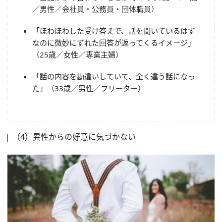
／男性／会社員・公務員・団体職員）
「ほわほわした受け答えで、話を聞いているはず
なのに微妙にずれた回答が返ってくるイメージ」
（25歳／女性／専業主婦）
「話の内容を勘違いしていて、全く違う話になっ
た」（33歳／男性／フリーター）
（4）異性からの好意に気づかない