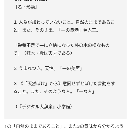
［名・形動］
１ 人為が加わっていないこと。自然のままであるこ
と。また、そのさま。「―の良港」⇔人工。
「栄養不足で―に立枯になった朴の木の様なもの
で」〈啄木・雲は天才である〉
２ うまれつき。天性。「―の美声」
３ 《「天然ぼけ」から》意図せずとぼけた言動をす
ること。また、そのような人。「―な人」
（『デジタル大辞泉』小学館）
1の「自然のままであること」、また3の意味から分かるよう